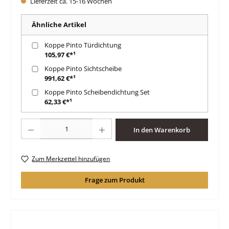
Lieferzeit ca. 15-16 Wochen
Ähnliche Artikel
Koppe Pinto Türdichtung
105,97 €*¹
Koppe Pinto Sichtscheibe
991,62 €*¹
Koppe Pinto Scheibendichtung Set
62,33 €*¹
Produkt Anzahl: Gib den gewünschten Wert ein oder benutze die Schaltfläche
In den Warenkorb
Zum Merkzettel hinzufügen
Frage zum Produkt