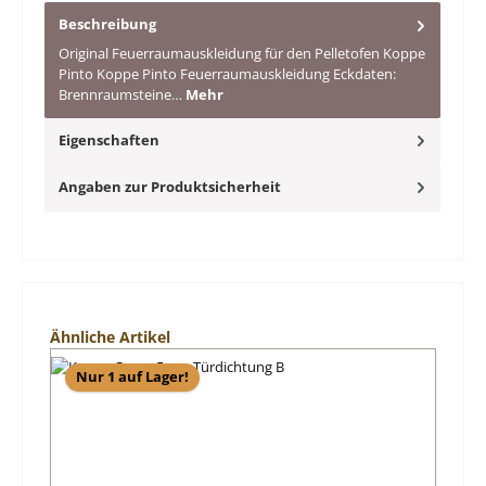
Beschreibung
Original Feuerraumauskleidung für den Pelletofen Koppe
Pinto Koppe Pinto Feuerraumauskleidung Eckdaten:
Brennraumsteine…
Mehr
Eigenschaften
Angaben zur Produktsicherheit
Produktgalerie überspringen
Ähnliche Artikel
Nur 1 auf Lager!