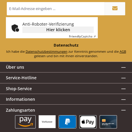
E-
Mail-
Adresse
*
Anti-Roboter-Verifizierung
Hier klicken
Friendly
Captcha ⇗
Datenschutz
Ich habe die
Datenschutzbestimmungen
zur Kenntnis genommen und die
AGB
gelesen und bin mit ihnen einverstanden.
Über uns
Service-Hotline
Shop-Service
Informationen
Zahlungsarten
Vorkasse
Amazon Pay
PayPal
Apple Pay
Kreditkarte