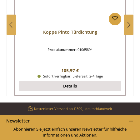
Koppe Pinto Türdichtung
Produktnummer:
01065894
Regulärer Preis:
105,97 €
Sofort verfügbar, Lieferzeit: 2-4 Tage
Details
Kostenloser Versand ab € 399,- deutschlandweit
Newsletter
Abonnieren Sie jetzt einfach unseren Newsletter für hilfreiche
Informationen und Aktionen.