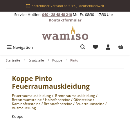
Zum Hauptinhalt springen
Kostenloser Versand ab € 399,- deutschlandweit
Service-Hotline:
040 - 28 48 48 210
Mo-Fr, 08:30 - 17:30 Uhr |
Kontaktformular
Du hast 0 Produkt
Navigation
Startseite
Ersatzteile
Koppe
Pinto
Koppe Pinto
Feuerraumauskleidung
Feuerraumauskleidung / Brennraumauskleidung /
Brennraumsteine / Holzofensteine / Ofensteine /
Kaminofensteine / Brennofensteine / Feuerraumsteine /
Ausmauerung
Koppe