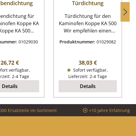
ibendichtung
Türdichtung
endichtung für
Türdichtung für den
inofen Koppe KA
Kaminofen Koppe KA 500
Wir empfehlen einen
ibendichtung
zusätzlichen Kleber, der
tnummer:
01029030
Produktnummer:
01029082
Dichtung,
die Montage - durch
fenschnur
punktuelles Auftragen -
dichtung Maße
erleichtert. Auch bieten
Regulärer Preis:
Regulärer Preis:
26,72 €
38,03 €
) 8 mm x 2 mm
wir separate
fort verfügbar,
Sofort verfügbar,
nge 2,00 m
Dichtungsabbinder, die
erzeit: 2-4 Tage
Lieferzeit: 2-4 Tage
lbstklebend
das Ausfransen der
Details
Details
Kordelenden verhindern.
Koppe KA 500
Türdichtung Eckdaten:
000 Ersatzteile im Sortiment
+10 Jahre Erfahrung
Türband, Dichtung
Kordeldichtung Länge
2,50 m Durchmesser 12
mm