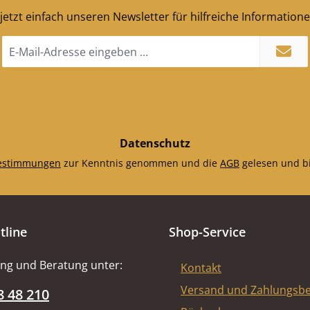
jetzt einfach unseren Newsletter für hilfreiche Information
E-
Mail-
Adresse
*
Datenschutz
estimmungen
zur Kenntnis genommen und die
AGB
gelesen und bi
tline
Shop-Service
ng und Beratung unter:
Kontakt
Versand und Zahlungsb
8 48 210