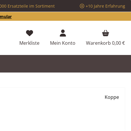
000 Ersatzteile im Sortiment
+10 Jahre Erfahrung
rmular
Du hast 0 Produkte auf dem Merkzettel
Merkliste
Mein Konto
Warenkorb
0,00 €
Koppe