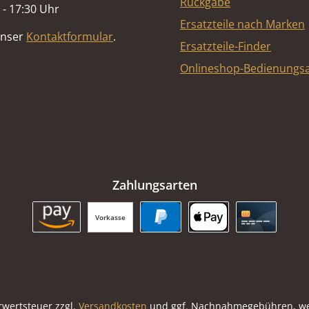
Rückgabe
 - 17:30 Uhr
Ersatzteile nach Marken
unser
Kontaktformular
.
Ersatzteile-Finder
Onlineshop-Bedienungsa
Zahlungsarten
Vorkasse
Amazon Pay
PayPal
Apple Pay
Kreditkart
hrwertsteuer zzgl.
Versandkosten
und ggf. Nachnahmegebühren, we