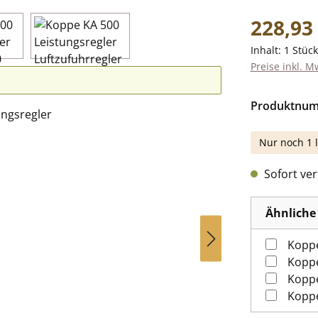
Regulärer Pr
228,93
Inhalt:
1 Stück
Preise inkl. M
Produktnu
Nur noch 1 l
Sofort verf
Ähnliche 
Koppe
Koppe
Koppe
Kopp