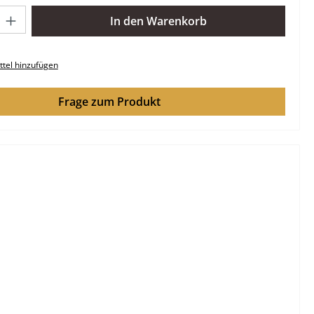
l: Gib den gewünschten Wert ein oder benutze die Schaltflächen 
In den Warenkorb
tel hinzufügen
Frage zum Produkt