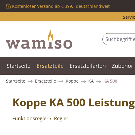
Kostenloser Versand ab € 399,- deutschlandweit
m Hauptinhalt springen
Zur Suche springen
Zur Hauptnavigation springen
Servic
Startseite
Ersatzteile
Ersatzteilarten
Zubehör
Startseite
Ersatzteile
Koppe
KA
KA 500
Koppe KA 500 Leistung
Funktionsregler / Regler