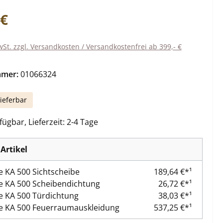
eis:
 €
wSt. zzgl. Versandkosten / Versandkostenfrei ab 399,- €
mmer:
01066324
ieferbar
ügbar, Lieferzeit: 2-4 Tage
Artikel
 KA 500 Sichtscheibe
189,64 €*¹
 KA 500 Scheibendichtung
26,72 €*¹
 KA 500 Türdichtung
38,03 €*¹
e KA 500 Feuerraumauskleidung
537,25 €*¹