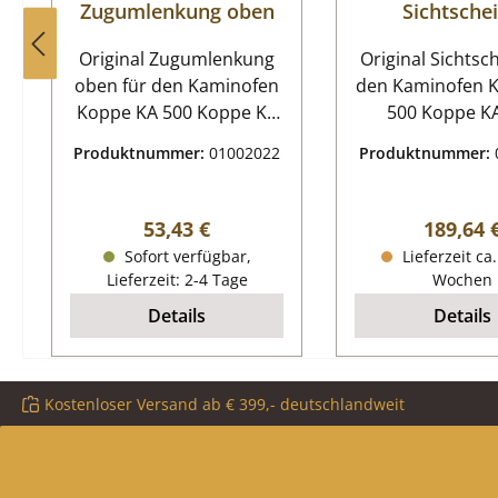
Zugumlenkung oben
Sichtsche
Original Zugumlenkung
Original Sichtschei
oben für den Kaminofen
den Kaminofen 
Koppe KA 500 Koppe KA
500 Koppe KA 500
500 Zugumlenkung oben
Sichtscheibe Eckdaten:
Produktnummer:
01002022
Produktnummer:
Eckdaten:
Glas, Kamins
Rauchumlenkung,
Maße (B/L/H) 3
Flammenschild
359 mm x 4 mm 
Regulärer Preis:
Reguläre
53,43 €
189,64 
Vermiculitestein Maße
Glas Form g
Sofort verfügbar,
Lieferzeit ca
(B/L/H) 400 mm x 220
hitzebestän
Lieferzeit: 2-4 Tage
Wochen
mm x 30 mm Material
Details
Details
Vermiculite
Kostenloser Versand ab € 399,- deutschlandweit