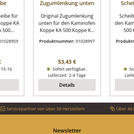
ibe
Zugumlenkung unten
Sche
be für
Original Zugumlenkung
Scheib
Koppe KA
unten für den Kaminofen
den Kam
Koppe KA 500 Koppe KA
500 Koppe KA 500
500 Zugumlenkung
Sche
01028959
Produktnummer:
01028997
Produk
cheibe
unten Eckdaten:
Eckdaten: 
09 mm x
Rauchgasumlenkung,
O
Material
Flammenschild Maße
Flach
r Preis:
Regulärer Preis:
€
53,43 €
erade
(B/L/H) 400 mm x 225
(B/H
. 15-16
Sofort verfügbar,
So
dig
mm x 30 mm Material
Lä
Lieferzeit: 2-4 Tage
Lief
Vermiculite Position B in
se
Details
der Explosionszeichnung
Servicepartner von über 50 Herstellern
Über 40.
Newsletter