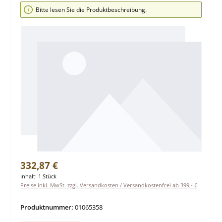
Bildergalerie überspringen
Bitte lesen Sie die Produktbeschreibung.
Regulärer Preis:
332,87 €
Inhalt:
1 Stück
Preise inkl. MwSt. zzgl. Versandkosten / Versandkostenfrei ab 399,- €
Produktnummer:
01065358