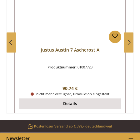
Justus Austin 7 Ascherost A
Produktnummer:
01007723
Regulärer Preis:
90,74 €
nicht mehr verfügbar, Produktion eingestellt
Details
Kostenloser Versand ab € 399,- deutschlandweit
Newsletter