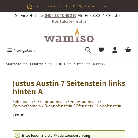
Zum Hauptinhalt springen
Kostenloser Versand ab € 399,- deutschlandweit
Service-Hotline:
040 - 28 48 48 210
Mo-Fr, 08:30 - 17:30 Uhr |
Kontaktformular
Du hast 0 Produkt
Navigation
Startseite
Ersatzteile
Justus
Austin
Austin 7
Justus Austin 7 Seitenstein links
hinten A
Seitenstein / Brennraumstein / Feuerraumstein /
Kaminofenstein / Brennofenstein / Ofenstein / Holzofenstein
Justus
Bildergalerie überspringen
Bitte lesen Sie die Produktbeschreibung.