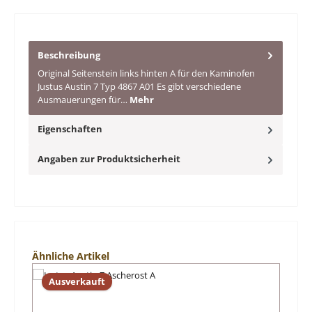
Beschreibung
Original Seitenstein links hinten A für den Kaminofen
Justus Austin 7 Typ 4867 A01 Es gibt verschiedene
Ausmauerungen für…
Mehr
Eigenschaften
Angaben zur Produktsicherheit
Produktgalerie überspringen
Ähnliche Artikel
Ausverkauft