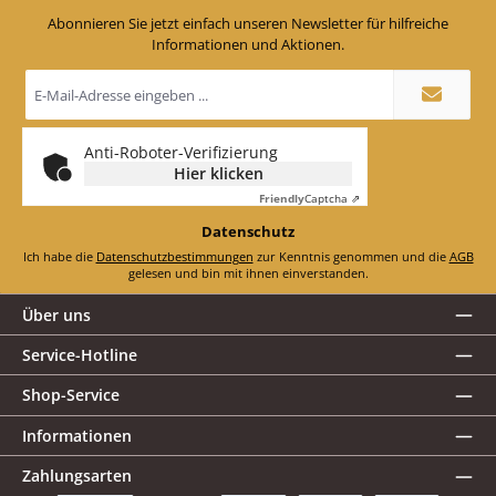
Abonnieren Sie jetzt einfach unseren Newsletter für hilfreiche
Informationen und Aktionen.
E-
Mail-
Adresse
*
Anti-Roboter-Verifizierung
Hier klicken
Friendly
Captcha ⇗
Datenschutz
Ich habe die
Datenschutzbestimmungen
zur Kenntnis genommen und die
AGB
gelesen und bin mit ihnen einverstanden.
Über uns
Service-Hotline
Shop-Service
Informationen
Zahlungsarten