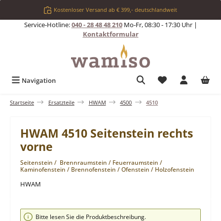
Zum Hauptinhalt springen
Kostenloser Versand ab € 399,- deutschlandweit
Service-Hotline:
040 - 28 48 48 210
Mo-Fr, 08:30 - 17:30 Uhr |
Kontaktformular
Du hast 0 Produkt
Navigation
Startseite
Ersatzteile
HWAM
4500
4510
HWAM 4510 Seitenstein rechts
vorne
Seitenstein / Brennraumstein / Feuerraumstein /
Kaminofenstein / Brennofenstein / Ofenstein / Holzofenstein
HWAM
Bildergalerie überspringen
Bitte lesen Sie die Produktbeschreibung.