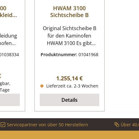
00
HWAM 3100
kleidun
Sichtscheibe B
Original Sichtscheibe B
leidung
für den Kaminofen
nofen
HWAM 3100 Es gibt
verschiedene
01038334
Produktnummer:
01041968
hr 2007
Sichtscheiben für dieses
te mit
Modell. Diese
aum 8-
Sichtscheibe ist für
r Preis:
€
Regulärer Preis:
1.255,14 €
AM 3100
Ofenmodelle mt einer
gbar,
Lieferzeit ca. 2-3 Wochen
leidung
Ganzglastür. HWAM 3100
 Tage
:
Sichtscheibe Eckdaten:
Details
eidung,
Holzofenglas, Scheibe
eine
Maße (B/L/H) 460 mm x
490 mm x 4 mm
Servicepartner von über 50 Herstellern
Über 40.
mm)
Bogenlänge 559 mm
s (165 x
Material Glas Form