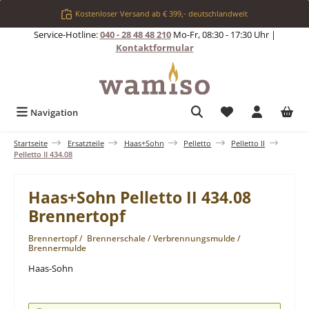
Zum Hauptinhalt springen
Kostenloser Versand ab € 399,- deutschlandweit
Service-Hotline:
040 - 28 48 48 210
Mo-Fr, 08:30 - 17:30 Uhr |
Kontaktformular
Du hast 0 Produkt
Navigation
Startseite
Ersatzteile
Haas+Sohn
Pelletto
Pelletto II
Pelletto II 434.08
Haas+Sohn Pelletto II 434.08
Brennertopf
Brennertopf / Brennerschale / Verbrennungsmulde /
Brennermulde
Haas-Sohn
Bildergalerie überspringen