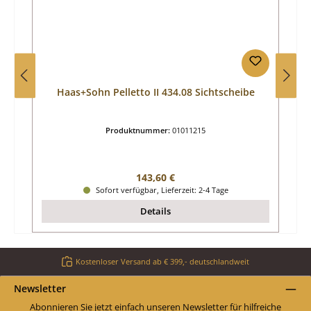
Haas+Sohn Pelletto II 434.08 Sichtscheibe
Produktnummer:
01011215
Regulärer Preis:
143,60 €
Sofort verfügbar, Lieferzeit: 2-4 Tage
Details
Kostenloser Versand ab € 399,- deutschlandweit
Newsletter
Abonnieren Sie jetzt einfach unseren Newsletter für hilfreiche