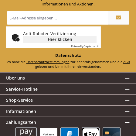
Informationen und Aktionen.
E-
Mail-
Adresse
*
Anti-Roboter-Verifizierung
Hier klicken
Friendly
Captcha ⇗
Datenschutz
Ich habe die
Datenschutzbestimmungen
zur Kenntnis genommen und die
AGB
gelesen und bin mit ihnen einverstanden.
Über uns
Service-Hotline
Shop-Service
Informationen
Zahlungsarten
Vorkasse