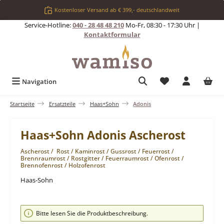
Zum Hauptinhalt springen
Kostenloser Versand ab € 399,- deutschlandweit
Service-Hotline:
040 - 28 48 48 210
Mo-Fr, 08:30 - 17:30 Uhr |
Kontaktformular
Du hast 0 Produkt
Navigation
Startseite
Ersatzteile
Haas+Sohn
Adonis
Haas+Sohn Adonis Ascherost
Ascherost / Rost / Kaminrost / Gussrost / Feuerrost /
Brennraumrost / Rostgitter / Feuerraumrost / Ofenrost /
Brennofenrost / Holzofenrost
Haas-Sohn
Bildergalerie überspringen
Bitte lesen Sie die Produktbeschreibung.