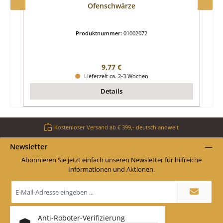
Ofenschwärze
Produktnummer:
01002072
Regulärer Preis:
9,77 €
Lieferzeit ca. 2-3 Wochen
Details
Kostenloser Versand ab € 399,- deutschlandweit
Newsletter
Abonnieren Sie jetzt einfach unseren Newsletter für hilfreiche
Informationen und Aktionen.
E-
Mail-
Adresse
*
Anti-Roboter-Verifizierung