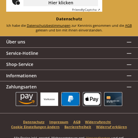
Hier klicken
Friendly
Captcha ⇗
Datenschutz
Ich habe die
Datenschutzbestimmungen
zur Kenntnis genommen und die
AGB
gelesen und bin mit ihnen einverstanden.
Über uns
Service-Hotline
Shop-Service
Informationen
Zahlungsarten
Vorkasse
Amazon Pay
PayPal
Apple Pay
Kreditkarte
Datenschutz
Impressum
AGB
Widerrufsrecht
Cookie Einstellungen ändern
Barrierefreiheit
Widerruf erklären
Alle Preise inkl. gesetzl. Mehrwertsteuer zzgl.
Versandkosten
und ggf.