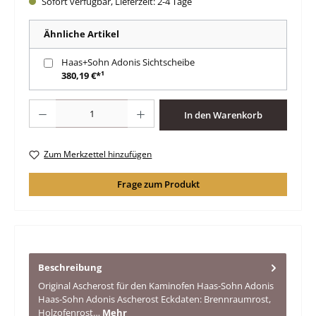
Sofort verfügbar, Lieferzeit: 2-4 Tage
Ähnliche Artikel
Haas+Sohn Adonis Sichtscheibe
380,19 €*¹
Produkt Anzahl: Gib den gewünschten Wert ein oder benutze die Schaltfläche
In den Warenkorb
Zum Merkzettel hinzufügen
Frage zum Produkt
Beschreibung
Original Ascherost für den Kaminofen Haas-Sohn Adonis
Haas-Sohn Adonis Ascherost Eckdaten: Brennraumrost,
Holzofenrost…
Mehr