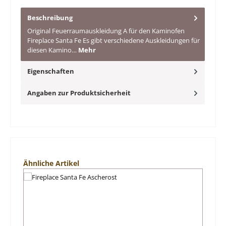
Beschreibung
Original Feuerraumauskleidung A für den Kaminofen
Fireplace Santa Fe Es gibt verschiedene Auskleidungen für
diesen Kamino…
Mehr
Eigenschaften
Angaben zur Produktsicherheit
Produktgalerie überspringen
Ähnliche Artikel