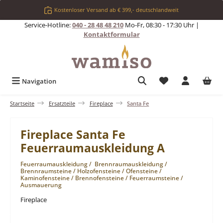
Zum Hauptinhalt springen
Kostenloser Versand ab € 399,- deutschlandweit
Service-Hotline:
040 - 28 48 48 210
Mo-Fr, 08:30 - 17:30 Uhr |
Kontaktformular
Du hast 0 Produkt
Navigation
Startseite
Ersatzteile
Fireplace
Santa Fe
Fireplace Santa Fe
Feuerraumauskleidung A
Feuerraumauskleidung / Brennraumauskleidung /
Brennraumsteine / Holzofensteine / Ofensteine /
Kaminofensteine / Brennofensteine / Feuerraumsteine /
Ausmauerung
Fireplace