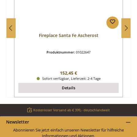
Fireplace Santa Fe Ascherost
Produktnummer:
01022647
Regulärer Preis:
152,45 €
Sofort verfügbar, Lieferzeit: 2-4 Tage
Details
Kostenloser Versand ab € 399,- deutschlandweit
Newsletter
Abonnieren Sie jetzt einfach unseren Newsletter für hilfreiche
Informationen und Aktionen.