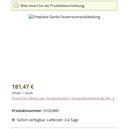
Bildergalerie überspringen
Bitte lesen Sie die Produktbeschreibung.
Regulärer Preis:
181,47 €
Inhalt:
1 Stück
Preise inkl. MwSt. zzgl. Versandkosten / Versandkostenfrei ab 399,- €
Produktnummer:
01023891
Sofort verfügbar, Lieferzeit: 2-4 Tage