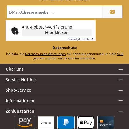
E-
Mail-
Adresse
*
Anti-Roboter-Verifizierung
Hier klicken
Friendly
Captcha ⇗
Datenschutz
Ich habe die
Datenschutzbestimmungen
zur Kenntnis genommen und die
AGB
gelesen und bin mit ihnen einverstanden.
Über uns
Service-Hotline
Shop-Service
Informationen
Zahlungsarten
Vorkasse