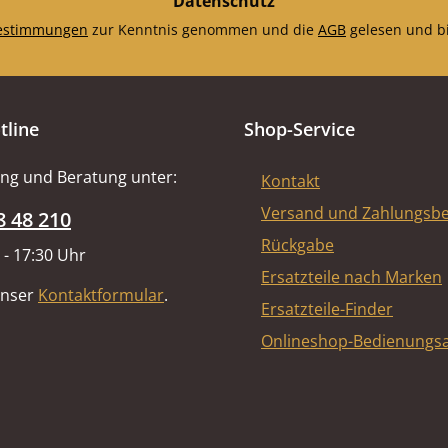
Datenschutz
estimmungen
zur Kenntnis genommen und die
AGB
gelesen und bi
tline
Shop-Service
ng und Beratung unter:
Kontakt
Versand und Zahlungsb
8 48 210
Rückgabe
 - 17:30 Uhr
Ersatzteile nach Marken
unser
Kontaktformular
.
Ersatzteile-Finder
Onlineshop-Bedienungsa