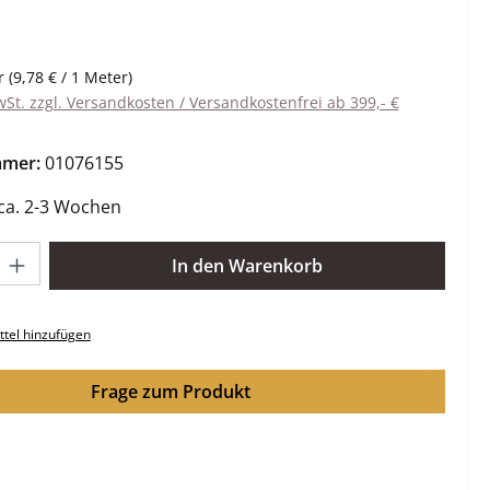
eis:
r
(9,78 € / 1 Meter)
wSt. zzgl. Versandkosten / Versandkostenfrei ab 399,- €
mmer:
01076155
 ca. 2-3 Wochen
l: Gib den gewünschten Wert ein oder benutze die Schaltflächen 
In den Warenkorb
tel hinzufügen
Frage zum Produkt