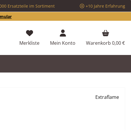
000 Ersatzteile im Sortiment
+10 Jahre Erfahrung
rmular
Du hast 0 Produkte auf dem Merkzettel
Merkliste
Mein Konto
Warenkorb
0,00 €
Extraflame