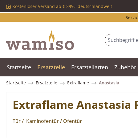
Kostenloser Versand ab € 399,- deutschlandweit
m Hauptinhalt springen
Zur Suche springen
Zur Hauptnavigation springen
Servic
Startseite
Ersatzteile
Ersatzteilarten
Zubehör
Startseite
Ersatzteile
Extraflame
Anastasia
Extraflame Anastasia 
Tür / Kaminofentür / Ofentür