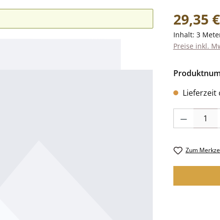
Regulärer Pr
29,35 €
Inhalt:
3 Mete
Preise inkl. M
Produktnu
Lieferzeit
Produkt Anzah
Zum Merkzet