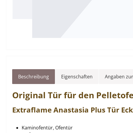
Beschreibung
Eigenschaften
Angaben zur
Original
Tür
für den Pelletof
Extraflame
Anastasia
Plus
Tür
Eck
Kaminofentür, Ofentür