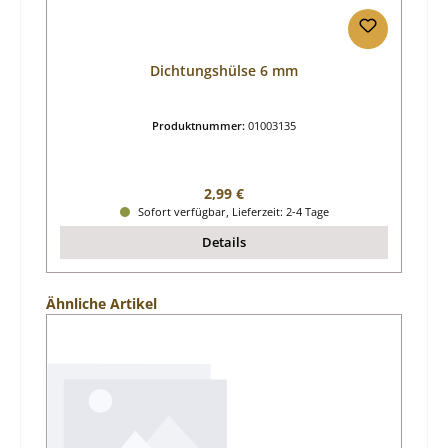
Dichtungshülse 6 mm
Produktnummer:
01003135
Regulärer Preis:
2,99 €
Sofort verfügbar, Lieferzeit: 2-4 Tage
Details
Produktgalerie überspringen
Ähnliche Artikel