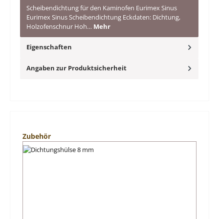
Scheibendichtung für den Kaminofen Eurimex Sinus
Eurimex Sinus Scheibendichtung Eckdaten: Dichtung,
Holzofenschnur Hoh…
Mehr
Eigenschaften
Angaben zur Produktsicherheit
Produktgalerie überspringen
Zubehör