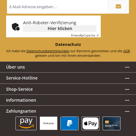
E-
Mail-
Adresse
*
Anti-Roboter-Verifizierung
Hier klicken
Friendly
Captcha ⇗
Datenschutz
Ich habe die
Datenschutzbestimmungen
zur Kenntnis genommen und die
AGB
gelesen und bin mit ihnen einverstanden.
Über uns
Service-Hotline
Shop-Service
Informationen
Zahlungsarten
Vorkasse
Amazon Pay
PayPal
Apple Pay
Kreditkarte