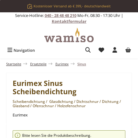
Zum Hauptinhalt springen
Kostenloser Versand ab € 399,- deutschlandweit
Service-Hotline:
040 - 28 48 48 210
Mo-Fr, 08:30 - 17:30 Uhr |
Kontaktformular
Du hast 0 Produkt
Navigation
Startseite
Ersatzteile
Eurimex
Sinus
Eurimex Sinus
Scheibendichtung
Scheibendichtung / Glasdichtung / Dichtschnur / Dichtung /
Glasband / Ofenschnur / Holzofenschnur
Eurimex
Bildergalerie überspringen
Bitte lesen Sie die Produktbeschreibung.