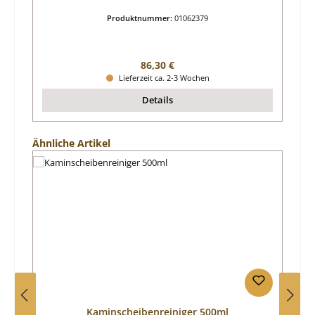
Produktnummer:
01062379
Regulärer Preis:
86,30 €
Lieferzeit ca. 2-3 Wochen
Details
Produktgalerie überspringen
Ähnliche Artikel
Kaminscheibenreiniger 500ml