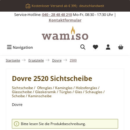
Zum Hauptinhalt springen
Kostenloser Versand ab € 399,- deutschlandweit
Service-Hotline:
040 - 28 48 48 210
Mo-Fr, 08:30 - 17:30 Uhr |
Kontaktformular
Du hast 0 Produkt
Navigation
Startseite
Ersatzteile
Dovre
2500
Dovre 2520 Sichtscheibe
Sichtscheibe / Ofenglas / Kaminglas / Holzofenglas /
Glasscheibe / Glaskeramik / Türglas / Glas / Schauglas /
Scheibe / Kaminscheibe
Dovre
Bildergalerie überspringen
Bitte lesen Sie die Produktbeschreibung.