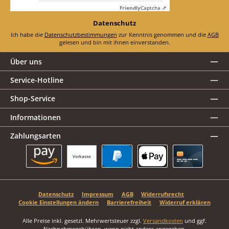
Friendly
Captcha ⇗
Datenschutz
Ich habe die
Datenschutzbestimmungen
zur Kenntnis genommen und die
AGB
gelesen und bin mit ihnen einverstanden.
Über uns
Service-Hotline
Shop-Service
Informationen
Zahlungsarten
Vorkasse
Amazon Pay
PayPal
Apple Pay
Kreditkarte
Datenschutz
Impressum
AGB
Widerrufsrecht
Cookie Einstellungen ändern
Barrierefreiheit
Widerruf erklären
Alle Preise inkl. gesetzl. Mehrwertsteuer zzgl.
Versandkosten
und ggf.
Nachnahmegebühren, wenn nicht anders angegeben.