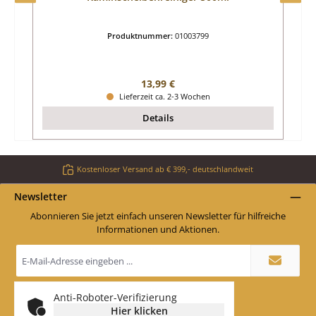
Produktnummer:
01003799
Regulärer Preis:
13,99 €
Lieferzeit ca. 2-3 Wochen
Details
Kostenloser Versand ab € 399,- deutschlandweit
Newsletter
Abonnieren Sie jetzt einfach unseren Newsletter für hilfreiche
Informationen und Aktionen.
E-
Mail-
Adresse
*
Anti-Roboter-Verifizierung
Hier klicken