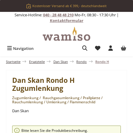
Zum Hauptinhalt springen
Kostenloser Versand ab € 399,- deutschlandweit
Service-Hotline:
040 - 28 48 48 210
Mo-Fr, 08:30 - 17:30 Uhr |
Kontaktformular
Du hast 0 Produkt
Navigation
Startseite
Ersatzteile
Dan Skan
Rondo
Rondo H
Dan Skan Rondo H
Zugumlenkung
Zugumlenkung / Rauchgasumlenkung / Prallplatte /
Rauchumlenkung / Umlenkung / Flammenschild
Dan Skan
Bildergalerie überspringen
Bitte lesen Sie die Produktbeschreibung.