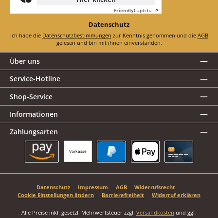
Friendly
Captcha ⇗
Datenschutz
Ich habe die
Datenschutzbestimmungen
zur Kenntnis genommen und die
AGB
gelesen und bin mit ihnen einverstanden.
Über uns
Service-Hotline
Shop-Service
Informationen
Zahlungsarten
Vorkasse
Amazon Pay
PayPal
Apple Pay
Kreditkarte
Datenschutz
Impressum
AGB
Widerrufsrecht
Cookie Einstellungen ändern
Barrierefreiheit
Widerruf erklären
Alle Preise inkl. gesetzl. Mehrwertsteuer zzgl.
Versandkosten
und ggf.