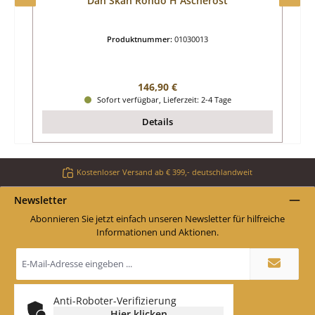
Dan Skan Rondo H Ascherost
Produktnummer:
01030013
Regulärer Preis:
146,90 €
Sofort verfügbar, Lieferzeit: 2-4 Tage
Details
Kostenloser Versand ab € 399,- deutschlandweit
Newsletter
Abonnieren Sie jetzt einfach unseren Newsletter für hilfreiche
Informationen und Aktionen.
E-
Mail-
Adresse
*
Anti-Roboter-Verifizierung
Hier klicken