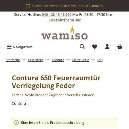
Zum Hauptinhalt springen
Kostenloser Versand ab € 399,- deutschlandweit
Service-Hotline:
040 - 28 48 48 210
Mo-Fr, 08:30 - 17:30 Uhr |
Kontaktformular
Du hast 0 Produkt
Navigation
Startseite
Ersatzteile
Contura
600er Serie
650
Contura 650 Feuerraumtür
Verriegelung Feder
Feder / Schließfeder / Zugfeder / Verschlussfeder
Contura
Bildergalerie überspringen
Bitte lesen Sie die Produktbeschreibung.