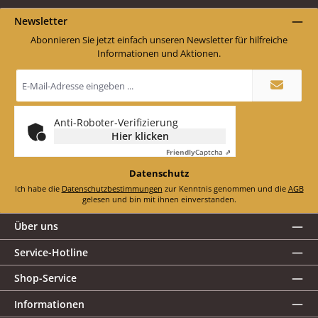
Newsletter
Abonnieren Sie jetzt einfach unseren Newsletter für hilfreiche
Informationen und Aktionen.
E-
Mail-
Adresse
*
Anti-Roboter-Verifizierung
Hier klicken
Friendly
Captcha ⇗
Datenschutz
Ich habe die
Datenschutzbestimmungen
zur Kenntnis genommen und die
AGB
gelesen und bin mit ihnen einverstanden.
Über uns
Service-Hotline
Shop-Service
Informationen