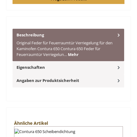
Beschreibung
Original Feder für Feuerraumtür Verriegelung für den
Kaminofen Contura 650 Contura 650 Feder für
Feuerraumtür Verriegelun…
Mehr
Eigenschaften
Angaben zur Produktsicherheit
Produktgalerie überspringen
Ähnliche Artikel