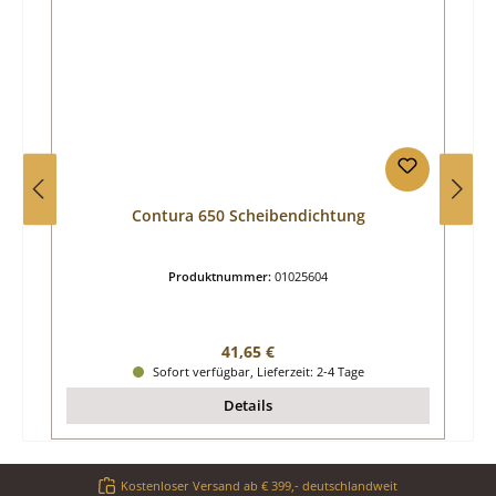
Contura 650 Scheibendichtung
Produktnummer:
01025604
Regulärer Preis:
41,65 €
Sofort verfügbar, Lieferzeit: 2-4 Tage
Details
Kostenloser Versand ab € 399,- deutschlandweit