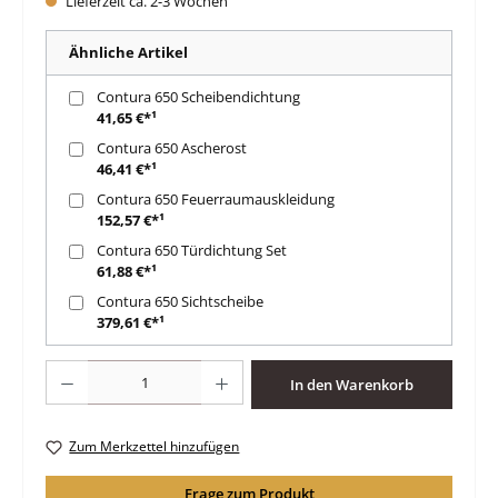
Lieferzeit ca. 2-3 Wochen
Ähnliche Artikel
Contura 650 Scheibendichtung
41,65 €*¹
Contura 650 Ascherost
46,41 €*¹
Contura 650 Feuerraumauskleidung
152,57 €*¹
Contura 650 Türdichtung Set
61,88 €*¹
Contura 650 Sichtscheibe
379,61 €*¹
Produkt Anzahl: Gib den gewünschten Wert ein oder benutze die Schaltfläche
In den Warenkorb
Zum Merkzettel hinzufügen
Frage zum Produkt