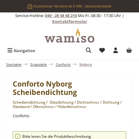
Zum Hauptinhalt springen
Kostenloser Versand ab € 399,- deutschlandweit
Service-Hotline:
040 - 28 48 48 210
Mo-Fr, 08:30 - 17:30 Uhr |
Kontaktformular
Du hast 0 Produkt
Navigation
Startseite
Ersatzteile
Conforto
Nyborg
Conforto Nyborg
Scheibendichtung
Scheibendichtung / Glasdichtung / Dichtschnur / Dichtung /
Glasband / Ofenschnur / Holzofenschnur
Conforto
Bildergalerie überspringen
Bitte lesen Sie die Produktbeschreibung.