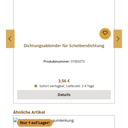
Dichtungsabbinder für Scheibendichtung
Produktnummer:
01003273
Regulärer Preis:
3,56 €
Sofort verfügbar, Lieferzeit: 2-4 Tage
Details
Produktgalerie überspringen
Ähnliche Artikel
Nur 1 auf Lager!