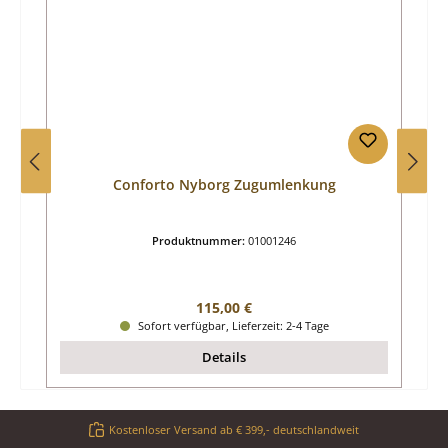
Conforto Nyborg Zugumlenkung
Produktnummer:
01001246
Regulärer Preis:
115,00 €
Sofort verfügbar, Lieferzeit: 2-4 Tage
Details
Kostenloser Versand ab € 399,- deutschlandweit