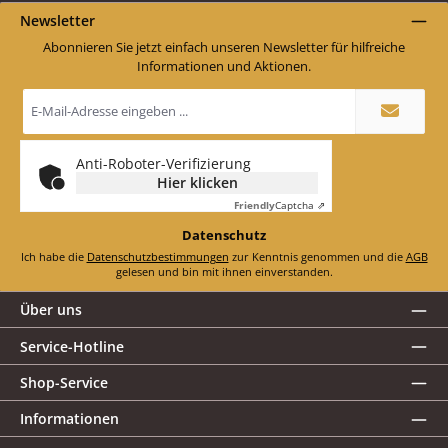
Newsletter
Abonnieren Sie jetzt einfach unseren Newsletter für hilfreiche
Informationen und Aktionen.
E-
Mail-
Adresse
*
Anti-Roboter-Verifizierung
Hier klicken
Friendly
Captcha ⇗
Datenschutz
Ich habe die
Datenschutzbestimmungen
zur Kenntnis genommen und die
AGB
gelesen und bin mit ihnen einverstanden.
Über uns
Service-Hotline
Shop-Service
Informationen