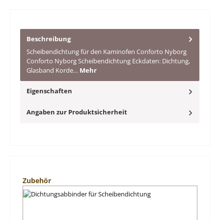
Beschreibung
Scheibendichtung für den Kaminofen Conforto Nyborg
Conforto Nyborg Scheibendichtung Eckdaten: Dichtung,
Glasband Korde…
Mehr
Eigenschaften
Angaben zur Produktsicherheit
Produktgalerie überspringen
Zubehör