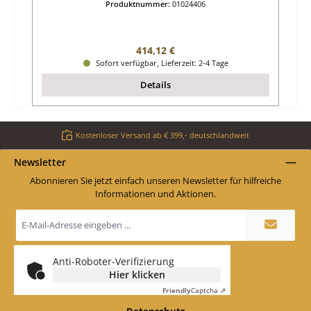
Produktnummer:
01024406
Regulärer Preis:
414,12 €
Sofort verfügbar, Lieferzeit: 2-4 Tage
Details
Kostenloser Versand ab € 399,- deutschlandweit
Newsletter
Abonnieren Sie jetzt einfach unseren Newsletter für hilfreiche
Informationen und Aktionen.
E-
Mail-
Adresse
*
Anti-Roboter-Verifizierung
Hier klicken
Friendly
Captcha ⇗
Datenschutz