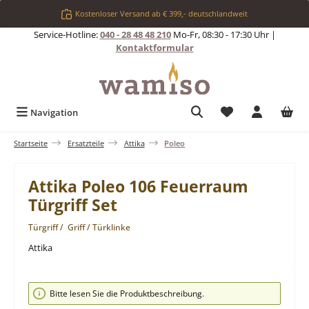
Zum Hauptinhalt springen
Kostenloser Versand ab € 399,- deutschlandweit
Service-Hotline:
040 - 28 48 48 210
Mo-Fr, 08:30 - 17:30 Uhr |
Kontaktformular
Du hast 0 Produkt
Navigation
Startseite
Ersatzteile
Attika
Poleo
Attika Poleo 106 Feuerraum
Türgriff Set
Türgriff / Griff / Türklinke
Attika
Bildergalerie überspringen
Bitte lesen Sie die Produktbeschreibung.