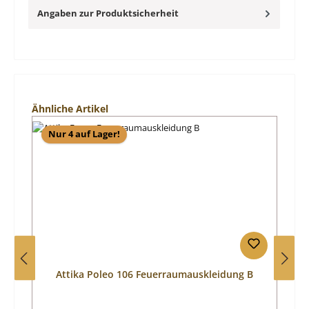
Angaben zur Produktsicherheit
Produktgalerie überspringen
Ähnliche Artikel
Nur 4 auf Lager!
Attika Poleo 106 Feuerraumauskleidung B