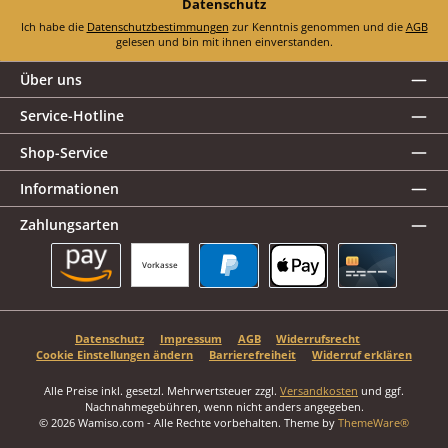
Datenschutz
Ich habe die
Datenschutzbestimmungen
zur Kenntnis genommen und die
AGB
gelesen und bin mit ihnen einverstanden.
Über uns
Service-Hotline
Shop-Service
Informationen
Zahlungsarten
Vorkasse
Amazon Pay
PayPal
Apple Pay
Kreditkarte
Datenschutz
Impressum
AGB
Widerrufsrecht
Cookie Einstellungen ändern
Barrierefreiheit
Widerruf erklären
Alle Preise inkl. gesetzl. Mehrwertsteuer zzgl.
Versandkosten
und ggf.
Nachnahmegebühren, wenn nicht anders angegeben.
© 2026 Wamiso.com - Alle Rechte vorbehalten. Theme by
ThemeWare®