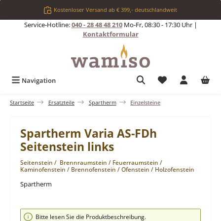
Zum Hauptinhalt springen
Kostenloser Versand ab € 399,- deutschlandweit
Service-Hotline:
040 - 28 48 48 210
Mo-Fr, 08:30 - 17:30 Uhr |
Kontaktformular
Du hast 0 Produkt
Navigation
Startseite
Ersatzteile
Spartherm
Einzelsteine
Spartherm Varia AS-FDh
Seitenstein links
Seitenstein / Brennraumstein / Feuerraumstein /
Kaminofenstein / Brennofenstein / Ofenstein / Holzofenstein
Spartherm
Bildergalerie überspringen
Bitte lesen Sie die Produktbeschreibung.