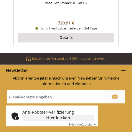
Produktnummer:
01048957
Regulärer Preis:
720,91 €
Sofort verfügbar, Lieferzeit: 2-4 Tage
Details
Kostenloser Versand ab € 399,- deutschlandweit
Newsletter
Abonnieren Sie jetzt einfach unseren Newsletter für hilfreiche
Informationen und Aktionen.
E-
Mail-
Adresse
*
Anti-Roboter-Verifizierung
Hier klicken
Friendly
Captcha ⇗